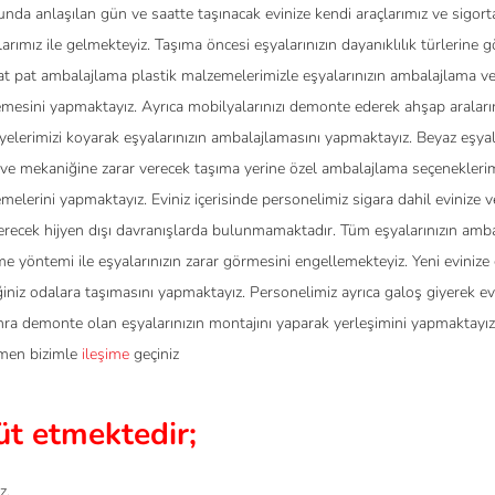
da anlaşılan gün ve saatte taşınacak evinize kendi araçlarımız ve sigorta
larımız ile gelmekteyiz. Taşıma öncesi eşyalarınızın dayanıklılık türlerine g
at pat ambalajlama plastik malzemelerimizle eşyalarınızın ambalajlama v
emesini yapmaktayız. Ayrıca mobilyalarınızı demonte ederek ahşap araları
yelerimizi koyarak eşyalarınızın ambalajlamasını yapmaktayız. Beyaz eşyala
ve mekaniğine zarar verecek taşıma yerine özel ambalajlama seçeneklerim
melerini yapmaktayız. Eviniz içerisinde personelimiz sigara dahil evinize v
erecek hijyen dışı davranışlarda bulunmamaktadır. Tüm eşyalarınızın amb
me yöntemi ile eşyalarınızın zarar görmesini engellemekteyiz. Yeni evinize
iğiniz odalara taşımasını yapmaktayız. Personelimiz ayrıca galoş giyerek ev
onra demonte olan eşyalarınızın montajını yaparak yerleşimini yapmaktayız
emen bizimle
ileşime
geçiniz
hüt etmektedir;
z.