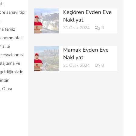
lı
Keçiören Evden Eve
öre sanayi tipi
Nakliyat
e
31 Ocak 2024
0
na temiz
rınızın olası
iz ile
Mamak Evden Eve
e eşyalarınıza
Nakliyat
alajlama ve
31 Ocak 2024
0
 geldiğimizde
inizin
. Olası