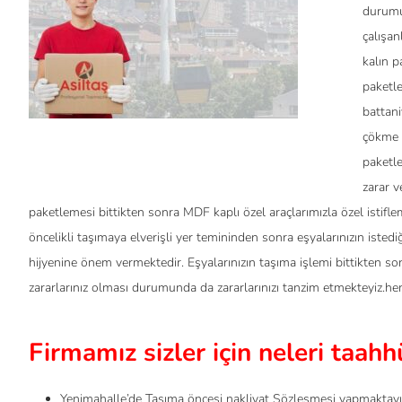
durumun
çalışan
kalın p
paketl
battani
çökme 
paketle
zarar v
paketlemesi bittikten sonra MDF kaplı özel araçlarımızla özel istifle
öncelikli taşımaya elverişli yer temininden sonra eşyalarınızın isted
hijyenine önem vermektedir. Eşyalarınızın taşıma işlemi bittikten s
zararlarınız olması durumunda da zararlarınızı tanzim etmekteyiz.h
Firmamız sizler için neleri taah
Yenimahalle’de Taşıma öncesi nakliyat Sözleşmesi yapmaktayı