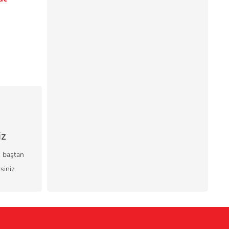
iz
ı baştan
siniz.