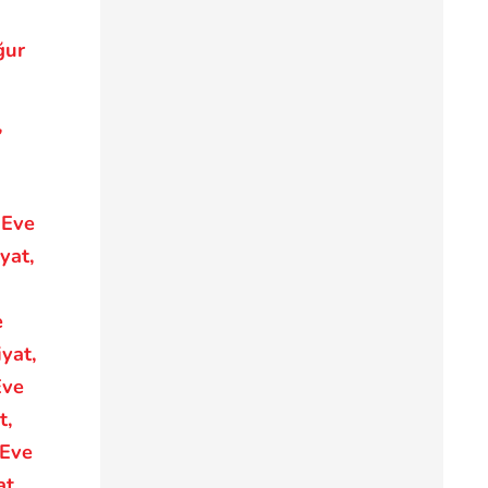
ğur
,
 Eve
yat,
e
yat,
Eve
t,
 Eve
at