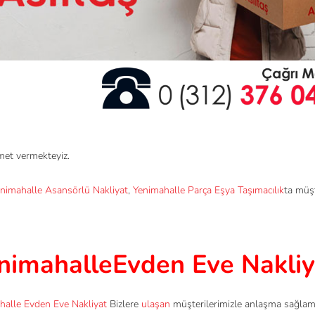
met vermekteyiz.
nimahalle Asansörlü Nakliyat
,
Yenimahalle Parça Eşya Taşımacılık
ta müşt
nimahalleEvden Eve Nakli
halle Evden Eve Nakliyat
Bizlere
ulaşan
müşterilerimizle anlaşma sağla